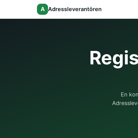
A
Adressleverantören
Regis
En kom
Adressleve