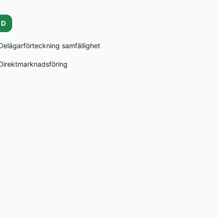
D
Delägarförteckning samfällighet
Direktmarknadsföring