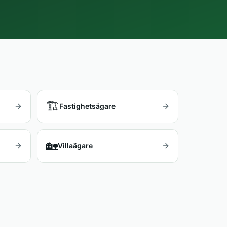
🏗️
Fastighetsägare
🏡
Villaägare