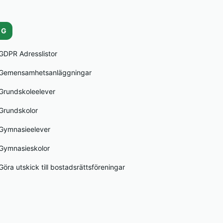
G
GDPR Adresslistor
Gemensamhetsanläggningar
Grundskoleelever
Grundskolor
Gymnasieelever
Gymnasieskolor
Göra utskick till bostadsrättsföreningar