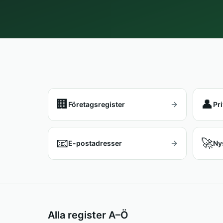
🏢
👤
Företagsregister
Pr
📧
🚀
E-postadresser
Ny
Alla register A–Ö