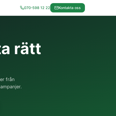
070-598 12 22
Kontakta oss
a rätt
er från
 kampanjer.