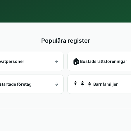
Populära register
🏠
ivatpersoner
Bostadsrättsföreningar
👨‍👩‍👧
startade företag
Barnfamiljer