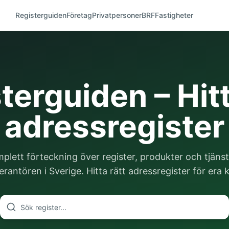
Registerguiden
Företag
Privatpersoner
BRF
Fastigheter
terguiden – Hitt
adressregister
plett förteckning över register, produkter och tjänst
rantören i Sverige. Hitta rätt adressregister för era