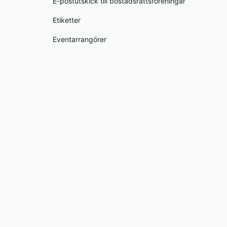
E-postutskick till bostadsrättsföreningar
Etiketter
Eventarrangörer