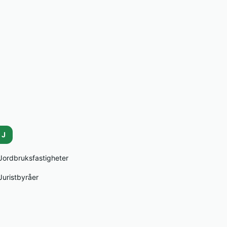
J
Jordbruksfastigheter
Juristbyråer