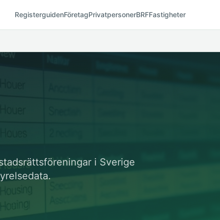
Registerguiden
Företag
Privatpersoner
BRF
Fastigheter
stadsrättsföreningar i Sverige
yrelsedata.