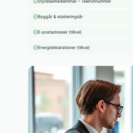
Styrelsemedlemmar – Telefonnummer
Byggår & etableringsår
E-postadresser (tillval)
Energideklarationer (tillval)