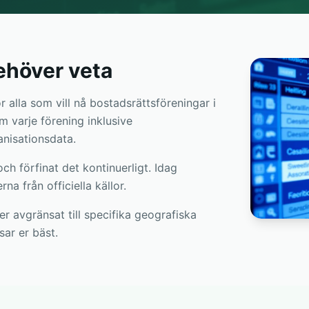
behöver veta
r alla som vill nå bostadsrättsföreningar i
m varje förening inklusive
nisationsdata.
h förfinat det kontinuerligt. Idag
a från officiella källor.
er avgränsat till specifika geografiska
ar er bäst.