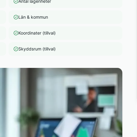
Antal lägenheter
Län & kommun
Koordinater (tillval)
Skyddsrum (tillval)