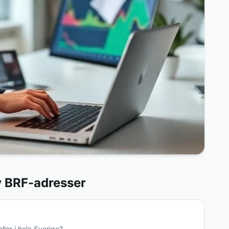
av BRF-adresser
ller i hela Sverige?