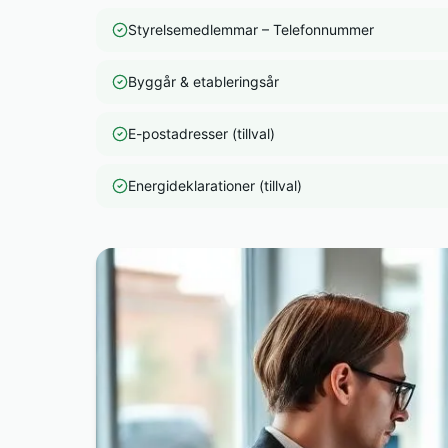
Styrelsemedlemmar – Telefonnummer
Byggår & etableringsår
E-postadresser (tillval)
Energideklarationer (tillval)