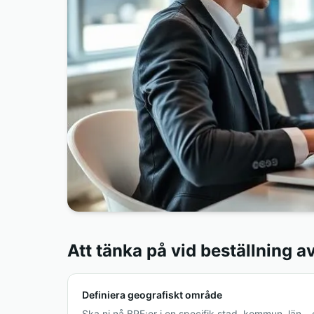
Att tänka på vid beställning 
Definiera geografiskt område
Ska ni nå BRF:er i en specifik stad, kommun, län – e