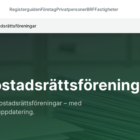
Registerguiden
Företag
Privatpersoner
BRF
Fastigheter
adsrättsföreningar
bostadsrättsförening
 bostadsrättsföreningar – med
uppdatering.