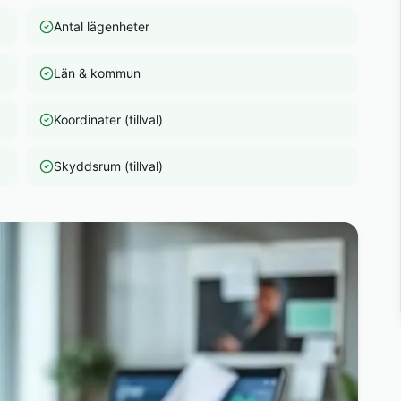
Antal lägenheter
Län & kommun
Koordinater (tillval)
Skyddsrum (tillval)