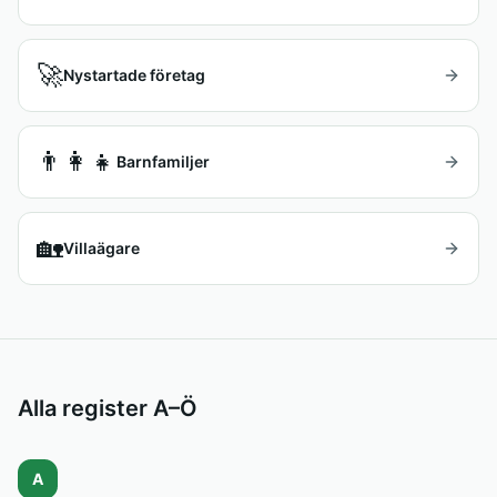
🚀
Nystartade företag
👨‍👩‍👧
Barnfamiljer
🏡
Villaägare
Alla register A–Ö
A