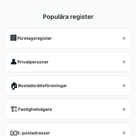
Populära register
🏢
Företagsregister
👤
Privatpersoner
🏠
Bostadsrättsföreningar
🏗️
Fastighetsägare
📧
E-postadresser