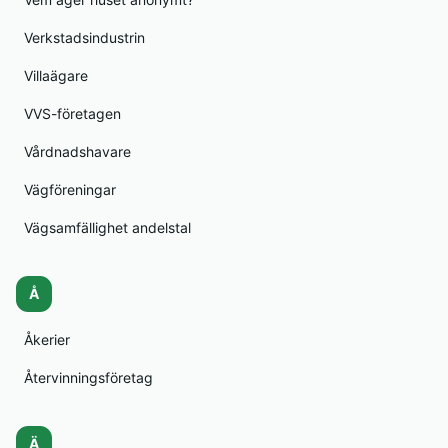
Verkstadsindustrin
Villaägare
VVS-företagen
Vårdnadshavare
Vägföreningar
Vägsamfällighet andelstal
Å
Åkerier
Återvinningsföretag
Ä