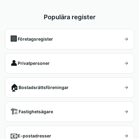
Populära register
🏢
Företagsregister
👤
Privatpersoner
🏠
Bostadsrättsföreningar
🏗️
Fastighetsägare
📧
E-postadresser