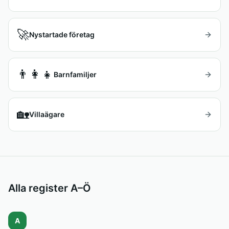
🚀
Nystartade företag
👨‍👩‍👧
Barnfamiljer
🏡
Villaägare
Alla register A–Ö
A