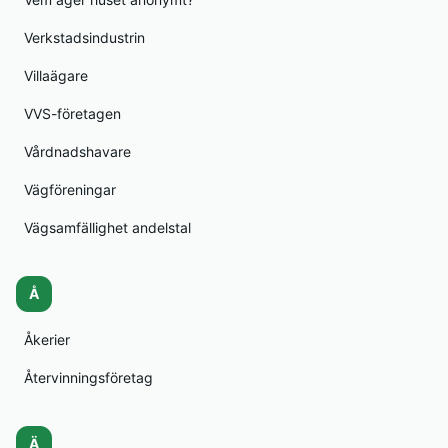
Verkstadsindustrin
Villaägare
VVS-företagen
Vårdnadshavare
Vägföreningar
Vägsamfällighet andelstal
Å
Åkerier
Återvinningsföretag
Ä