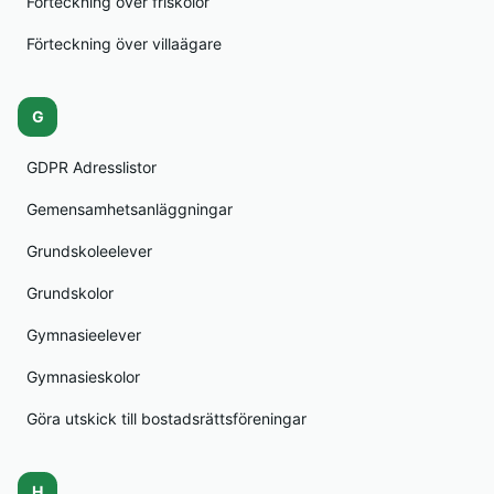
Förteckning över friskolor
Förteckning över villaägare
G
GDPR Adresslistor
Gemensamhetsanläggningar
Grundskoleelever
Grundskolor
Gymnasieelever
Gymnasieskolor
Göra utskick till bostadsrättsföreningar
H