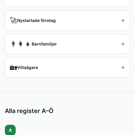
🚀
Nystartade företag
👨‍👩‍👧
Barnfamiljer
🏡
Villaägare
Alla register A–Ö
A