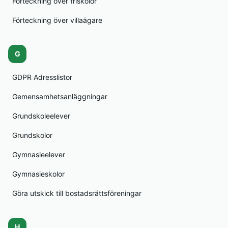
Förteckning över friskolor
Förteckning över villaägare
G
GDPR Adresslistor
Gemensamhetsanläggningar
Grundskoleelever
Grundskolor
Gymnasieelever
Gymnasieskolor
Göra utskick till bostadsrättsföreningar
H