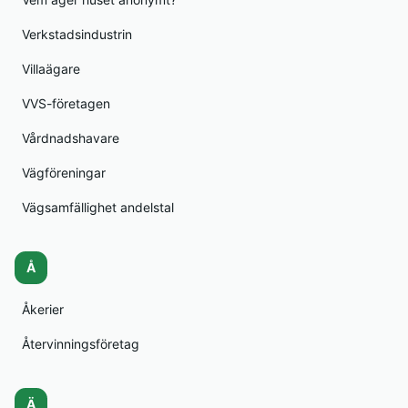
Verkstadsindustrin
Villaägare
VVS-företagen
Vårdnadshavare
Vägföreningar
Vägsamfällighet andelstal
Å
Åkerier
Återvinningsföretag
Ä