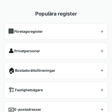
Populära register
🏢
Företagsregister
👤
Privatpersoner
🏠
Bostadsrättsföreningar
🏗️
Fastighetsägare
📧
E-postadresser