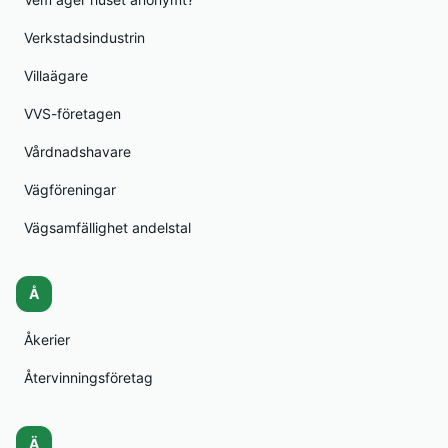
Verkstadsindustrin
Villaägare
VVS-företagen
Vårdnadshavare
Vägföreningar
Vägsamfällighet andelstal
Å
Åkerier
Återvinningsföretag
Ä