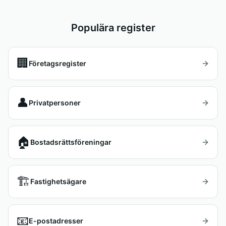
Populära register
🏢
Företagsregister
👤
Privatpersoner
🏠
Bostadsrättsföreningar
🏗️
Fastighetsägare
📧
E-postadresser