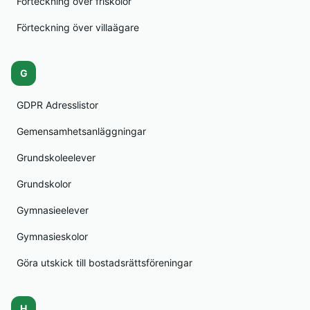
Förteckning över friskolor
Förteckning över villaägare
G
GDPR Adresslistor
Gemensamhetsanläggningar
Grundskoleelever
Grundskolor
Gymnasieelever
Gymnasieskolor
Göra utskick till bostadsrättsföreningar
H