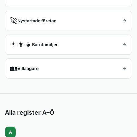
🚀
Nystartade företag
👨‍👩‍👧
Barnfamiljer
🏡
Villaägare
Alla register A–Ö
A