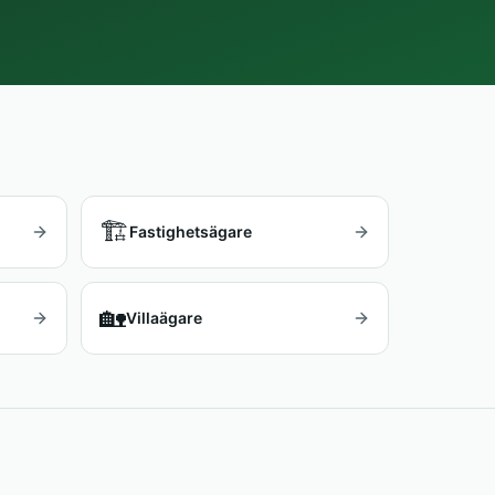
🏗️
Fastighetsägare
🏡
Villaägare