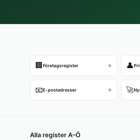
🏢
👤
Företagsregister
Pr
📧
🚀
E-postadresser
Ny
Alla register A–Ö