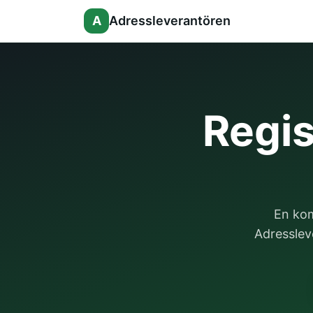
A
Adressleverantören
Regis
En kom
Adressleve