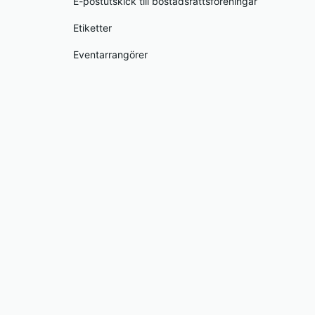
E-postutskick till bostadsrättsföreningar
Etiketter
Eventarrangörer