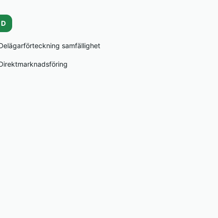
D
Delägarförteckning samfällighet
Direktmarknadsföring