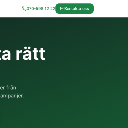
070-598 12 22
Kontakta oss
a rätt
er från
 kampanjer.