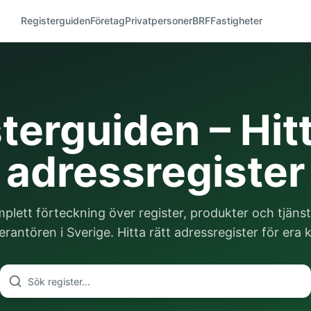
Registerguiden
Företag
Privatpersoner
BRF
Fastigheter
terguiden – Hitt
adressregister
plett förteckning över register, produkter och tjänst
rantören i Sverige. Hitta rätt adressregister för era