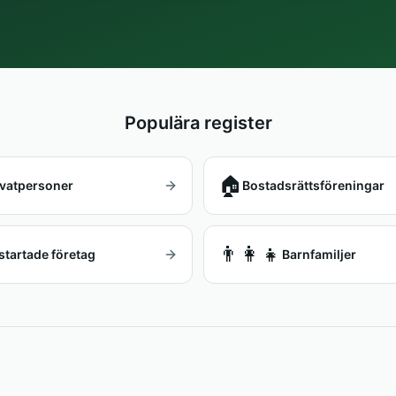
Populära register
🏠
ivatpersoner
Bostadsrättsföreningar
👨‍👩‍👧
startade företag
Barnfamiljer