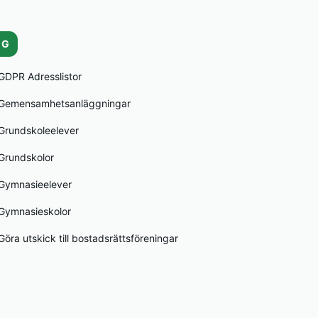
G
GDPR Adresslistor
Gemensamhetsanläggningar
Grundskoleelever
Grundskolor
Gymnasieelever
Gymnasieskolor
Göra utskick till bostadsrättsföreningar