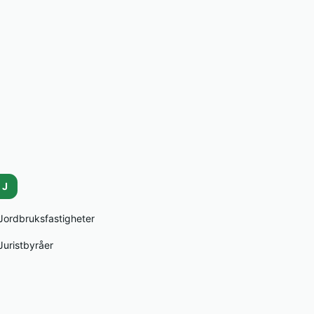
J
Jordbruksfastigheter
Juristbyråer