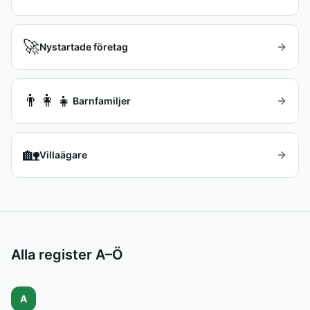
🚀
Nystartade företag
👨‍👩‍👧
Barnfamiljer
🏡
Villaägare
Alla register A–Ö
A