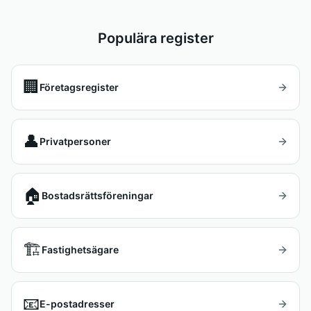
Populära register
🏢
Företagsregister
👤
Privatpersoner
🏠
Bostadsrättsföreningar
🏗️
Fastighetsägare
📧
E-postadresser