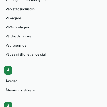
Verkstadsindustrin
Villaägare
VVS-företagen
Vårdnadshavare
Vägföreningar
Vägsamfällighet andelstal
Å
Åkerier
Återvinningsföretag
Ä