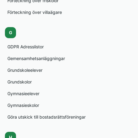
Förteckning över friskolor
Förteckning över villaägare
G
GDPR Adresslistor
Gemensamhetsanläggningar
Grundskoleelever
Grundskolor
Gymnasieelever
Gymnasieskolor
Göra utskick till bostadsrättsföreningar
H