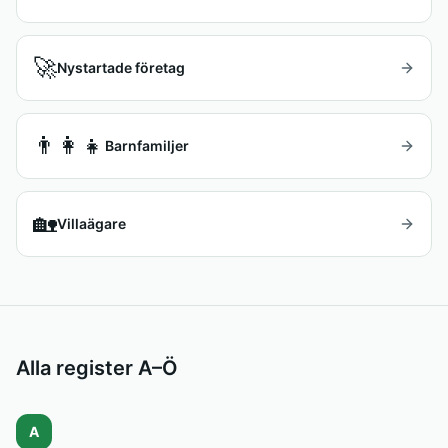
🚀
Nystartade företag
👨‍👩‍👧
Barnfamiljer
🏡
Villaägare
Alla register A–Ö
A