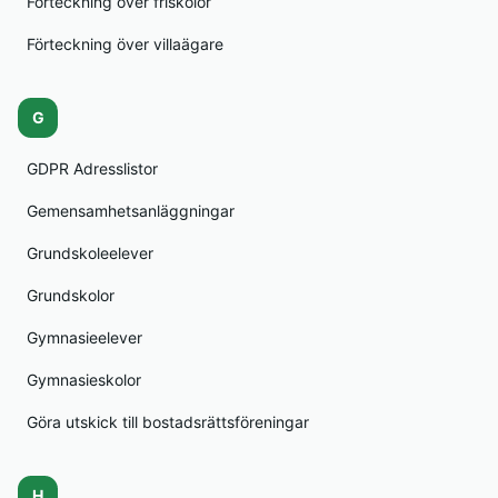
Förteckning över friskolor
Förteckning över villaägare
G
GDPR Adresslistor
Gemensamhetsanläggningar
Grundskoleelever
Grundskolor
Gymnasieelever
Gymnasieskolor
Göra utskick till bostadsrättsföreningar
H