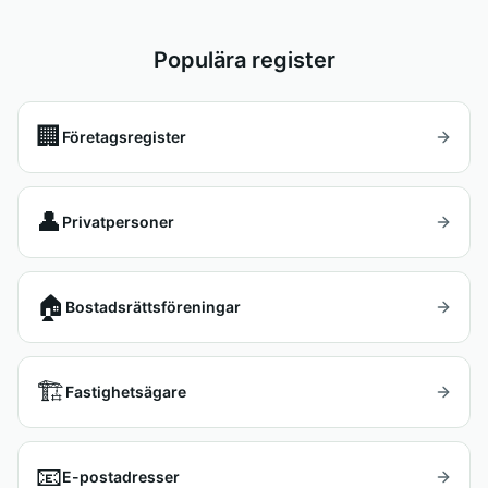
Populära register
🏢
Företagsregister
👤
Privatpersoner
🏠
Bostadsrättsföreningar
🏗️
Fastighetsägare
📧
E-postadresser