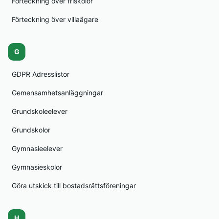
Förteckning över friskolor
Förteckning över villaägare
G
GDPR Adresslistor
Gemensamhetsanläggningar
Grundskoleelever
Grundskolor
Gymnasieelever
Gymnasieskolor
Göra utskick till bostadsrättsföreningar
H