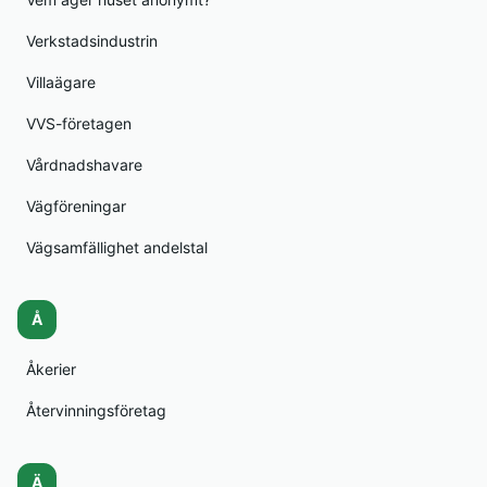
Verkstadsindustrin
Villaägare
VVS-företagen
Vårdnadshavare
Vägföreningar
Vägsamfällighet andelstal
Å
Åkerier
Återvinningsföretag
Ä