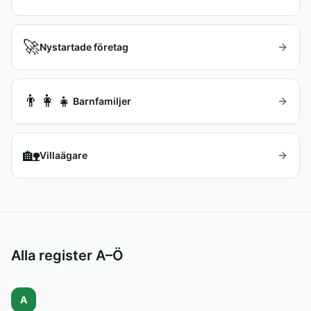
🚀
Nystartade företag
👨‍👩‍👧
Barnfamiljer
🏡
Villaägare
Alla register A–Ö
A