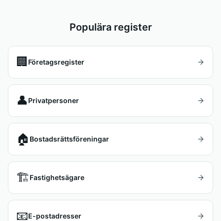
Populära register
🏢
Företagsregister
👤
Privatpersoner
🏠
Bostadsrättsföreningar
🏗️
Fastighetsägare
📧
E-postadresser