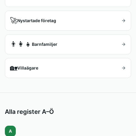
🚀
Nystartade företag
👨‍👩‍👧
Barnfamiljer
🏡
Villaägare
Alla register A–Ö
A