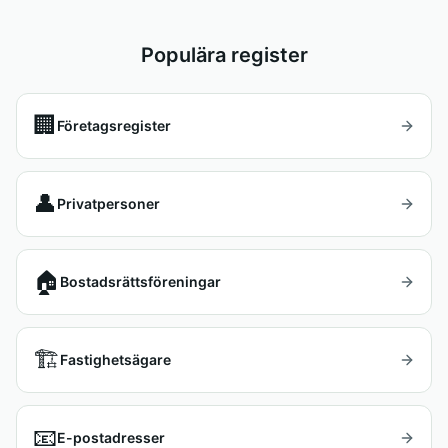
Populära register
🏢
Företagsregister
👤
Privatpersoner
🏠
Bostadsrättsföreningar
🏗️
Fastighetsägare
📧
E-postadresser