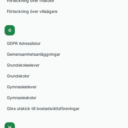
Förteckning över friskolor
Förteckning över villaägare
G
GDPR Adresslistor
Gemensamhetsanläggningar
Grundskoleelever
Grundskolor
Gymnasieelever
Gymnasieskolor
Göra utskick till bostadsrättsföreningar
H