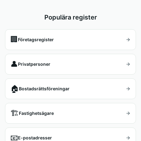
Populära register
🏢
Företagsregister
👤
Privatpersoner
🏠
Bostadsrättsföreningar
🏗️
Fastighetsägare
📧
E-postadresser