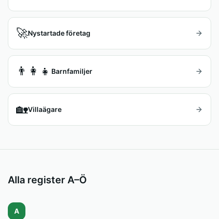
🚀
Nystartade företag
👨‍👩‍👧
Barnfamiljer
🏡
Villaägare
Alla register A–Ö
A