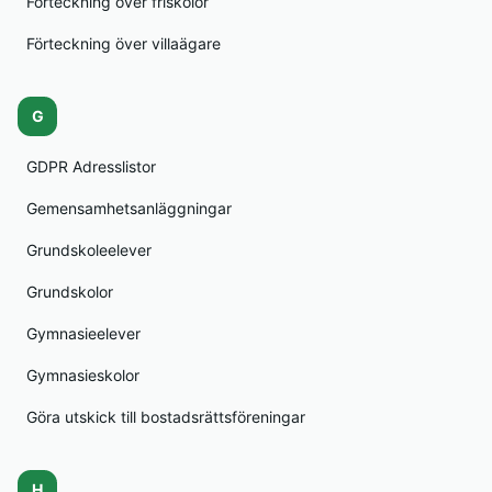
Förteckning över friskolor
Förteckning över villaägare
G
GDPR Adresslistor
Gemensamhetsanläggningar
Grundskoleelever
Grundskolor
Gymnasieelever
Gymnasieskolor
Göra utskick till bostadsrättsföreningar
H