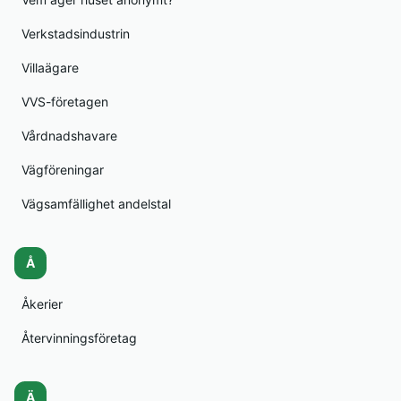
Verkstadsindustrin
Villaägare
VVS-företagen
Vårdnadshavare
Vägföreningar
Vägsamfällighet andelstal
Å
Åkerier
Återvinningsföretag
Ä