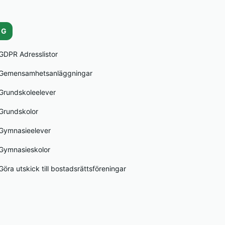
G
GDPR Adresslistor
Gemensamhetsanläggningar
Grundskoleelever
Grundskolor
Gymnasieelever
Gymnasieskolor
Göra utskick till bostadsrättsföreningar