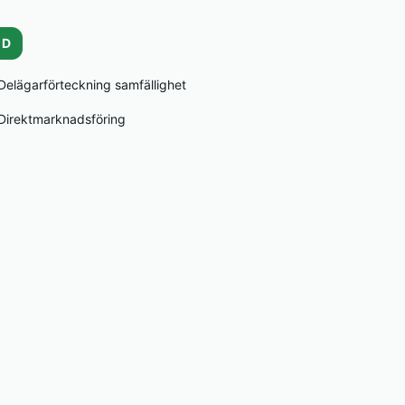
D
Delägarförteckning samfällighet
Direktmarknadsföring