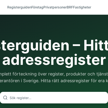
Registerguiden
Företag
Privatpersoner
BRF
Fastigheter
terguiden – Hitt
adressregister
plett förteckning över register, produkter och tjänst
rantören i Sverige. Hitta rätt adressregister för era