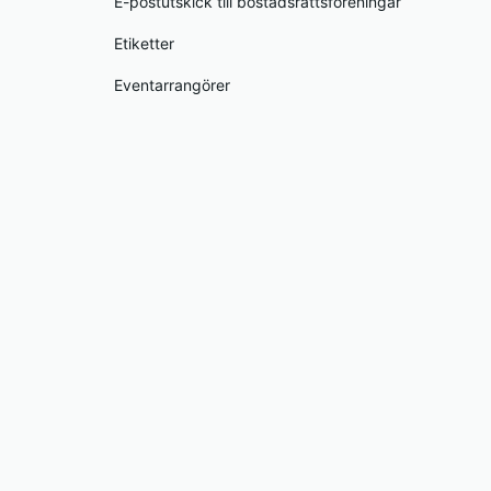
E-postutskick till bostadsrättsföreningar
Etiketter
Eventarrangörer