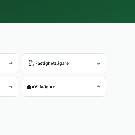
🏗️
Fastighetsägare
🏡
Villaägare