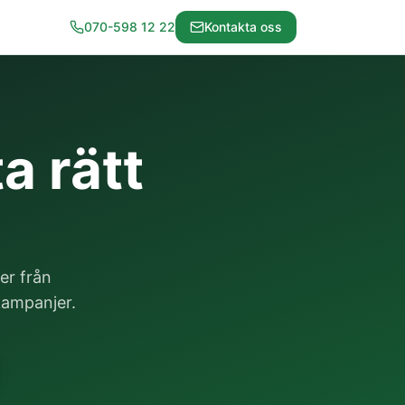
070-598 12 22
Kontakta oss
a rätt
er från
 kampanjer.