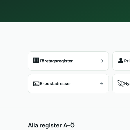
🏢
👤
Företagsregister
Pr
📧
🚀
E-postadresser
Ny
Alla register A–Ö