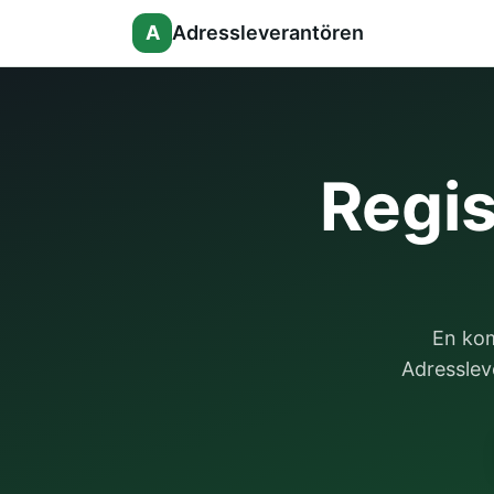
A
Adressleverantören
Regis
En kom
Adressleve