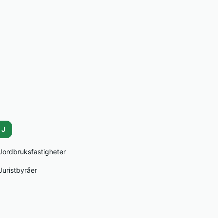
J
Jordbruksfastigheter
Juristbyråer