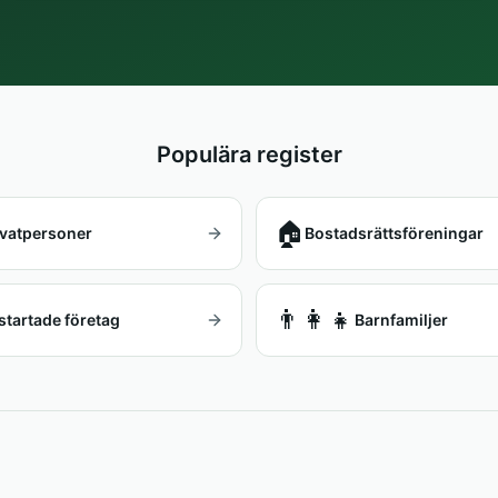
Populära register
🏠
ivatpersoner
Bostadsrättsföreningar
👨‍👩‍👧
startade företag
Barnfamiljer