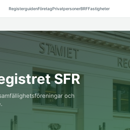
Registerguiden
Företag
Privatpersoner
BRF
Fastigheter
egistret SFR
 samfällighetsföreningar och
.