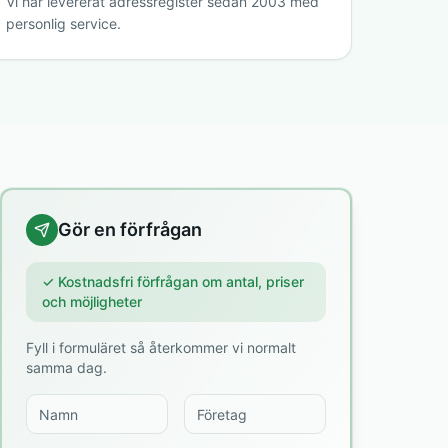
Vi har levererat adressregister sedan 2003 med
personlig service.
Gör en förfrågan
✓ Kostnadsfri förfrågan om antal, priser
och möjligheter
Fyll i formuläret så återkommer vi normalt
samma dag.