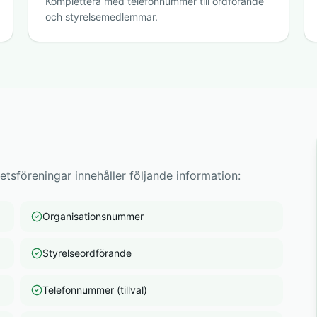
Komplettera med telefonnummer till ordförande
och styrelsemedlemmar.
etsföreningar innehåller följande information:
Organisationsnummer
Styrelseordförande
Telefonnummer (tillval)