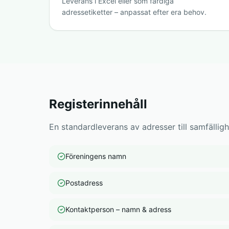
Leverans i Excel eller som färdiga
adressetiketter – anpassat efter era behov.
Registerinnehåll
En standardleverans av adresser till samfälligh
Föreningens namn
Postadress
Kontaktperson – namn & adress