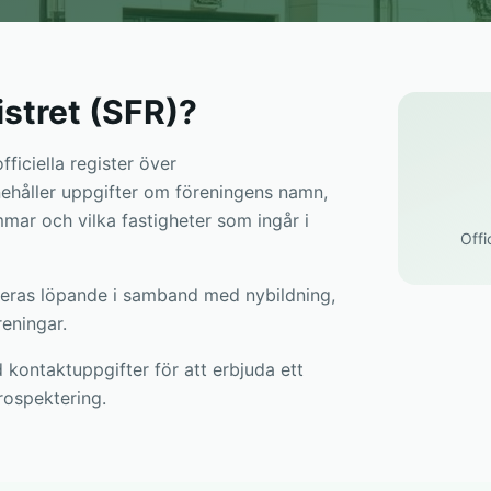
istret (SFR)?
ficiella register över
nnehåller uppgifter om föreningens namn,
mar och vilka fastigheter som ingår i
Offi
teras löpande i samband med nybildning,
reningar.
kontaktuppgifter för att erbjuda ett
rospektering.