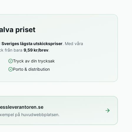
alva priset
l
Sveriges lägsta utskickspriser
. Med våra
ick från bara
9,59 kr/brev
.
Tryck av din trycksak
Porto & distribution
ressleverantoren.se
isexempel på huvudwebbplatsen.