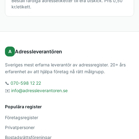
Beställ färdiga adressetiketter till era utskick. Pris 0,50
kr/etikett.
Adressleverantören
A
Sveriges mest erfarna leverantör av adressregister. 20+ års
erfarenhet av att hjälpa företag nå rätt målgrupp.
📞
070-598 12 22
✉️
info@adressleverantoren.se
Populära register
Företagsregister
Privatpersoner
Bostadsrättsföreningar