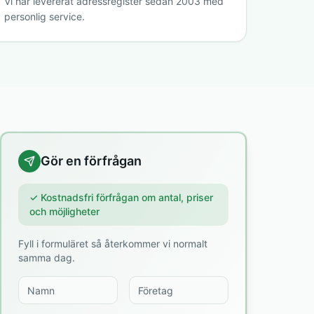
Vi har levererat adressregister sedan 2003 med
personlig service.
Gör en förfrågan
✓ Kostnadsfri förfrågan om antal, priser
och möjligheter
Fyll i formuläret så återkommer vi normalt
samma dag.