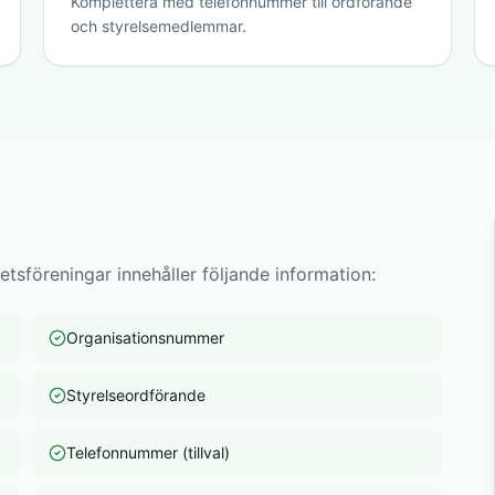
Komplettera med telefonnummer till ordförande
och styrelsemedlemmar.
etsföreningar innehåller följande information:
Organisationsnummer
Styrelseordförande
Telefonnummer (tillval)