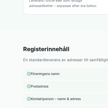
Leverans i Excel eller som färdiga
adressetiketter – anpassat efter era behov.
Registerinnehåll
En standardleverans av adresser till samfälligh
Föreningens namn
Postadress
Kontaktperson – namn & adress