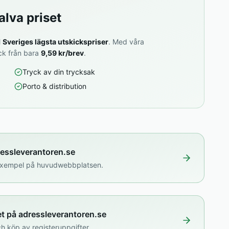
alva priset
l
Sveriges lägsta utskickspriser
. Med våra
ick från bara
9,59 kr/brev
.
Tryck av din trycksak
Porto & distribution
ressleverantoren.se
isexempel på huvudwebbplatsen.
et på adressleverantoren.se
h köp av registeruppgifter.