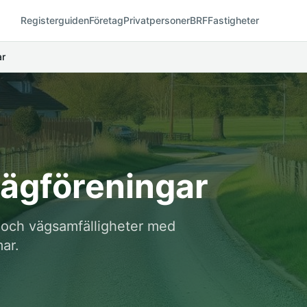
Registerguiden
Företag
Privatpersoner
BRF
Fastigheter
ar
vägföreningar
r och vägsamfälligheter med
ar.