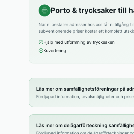
Porto & trycksaker till h
När ni beställer adresser hos oss får ni tillgång til
subventionerade priser kostar ett komplett utsk
Hjälp med utformning av trycksaken
Kuvertering
Läs mer om samfällighetsföreningar på ad
Fördjupad information, urvalsmöjligheter och pr
Läs mer om delägarförteckning samfälligh
Fördjupad information om delägarförteckningar oc