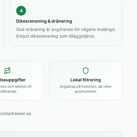
4
Dikesrensning & dränering
God dränering är avgörande för vägens livslängd.
Erbjud dikesrensning som tilläggstjänst.
lseuppgifter
Lokal filtrering
ss och telefon till
Avgränsa på kommun, län eller
rdförande.
postnummer.
ostadresser.se.