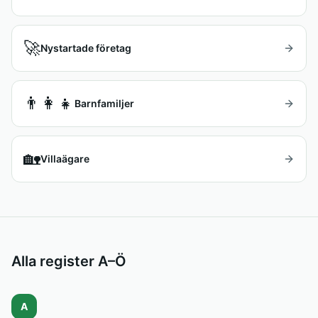
🚀
Nystartade företag
👨‍👩‍👧
Barnfamiljer
🏡
Villaägare
Alla register A–Ö
A