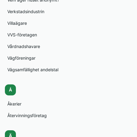
Verkstadsindustrin
Villaägare
VVS-företagen
Vårdnadshavare
Vägföreningar
Vägsamfällighet andelstal
Å
Åkerier
Återvinningsföretag
Ä