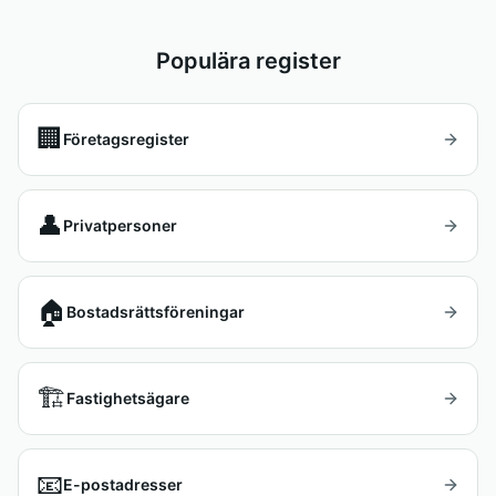
Populära register
🏢
Företagsregister
👤
Privatpersoner
🏠
Bostadsrättsföreningar
🏗️
Fastighetsägare
📧
E-postadresser