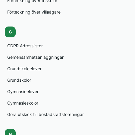
Förteckning över friskolor
Förteckning över villaägare
G
GDPR Adresslistor
Gemensamhetsanläggningar
Grundskoleelever
Grundskolor
Gymnasieelever
Gymnasieskolor
Göra utskick till bostadsrättsföreningar
H