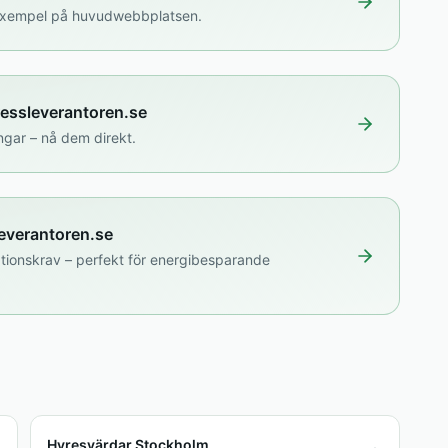
isexempel på huvudwebbplatsen.
ressleverantoren.se
ngar – nå dem direkt.
leverantoren.se
tionskrav – perfekt för energibesparande
Hyresvärdar Stockholm