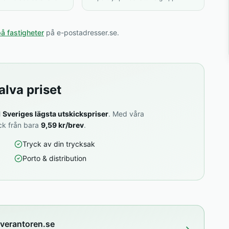
på fastigheter
på e-postadresser.se.
alva priset
l
Sveriges lägsta utskickspriser
. Med våra
ck från bara
9,59 kr/brev
.
Tryck av din trycksak
Porto & distribution
everantoren.se