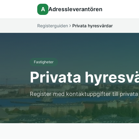
A
Adressleverantören
Registerguiden
Privata hyresvärdar
Fastigheter
Privata hyresvä
Register med kontaktuppgifter till privat