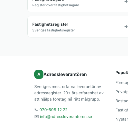
Register över fastighetsägare
Fastighetsregister
Sveriges fastighetsregister
Populä
Adressleverantören
A
Företa
Sveriges mest erfarna leverantör av
Privat
adressregister. 20+ års erfarenhet av
att hjälpa företag nå rätt målgrupp.
Bostad
📞
070-598 12 22
Fastig
✉️
info@adressleverantoren.se
Nystar