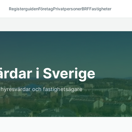
Registerguiden
Företag
Privatpersoner
BRF
Fastigheter
rdar i Sverige
a hyresvärdar och fastighetsägare