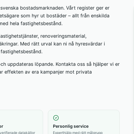
n svenska bostadsmarknaden. Vårt register ger er
ghetsägare som hyr ut bostäder – allt från enskilda
 med hela fastighetsbestånd.
astighetstjänster, renoveringsmaterial,
äkringar. Med rätt urval kan ni nå hyresvärdar i
 fastighetsbestånd.
 och uppdateras löpande. Kontakta oss så hjälper vi er
ar effekten av era kampanjer mot privata
or
Personlig service
 verifierade datakällor
Experthjälp med rätt målgrupp