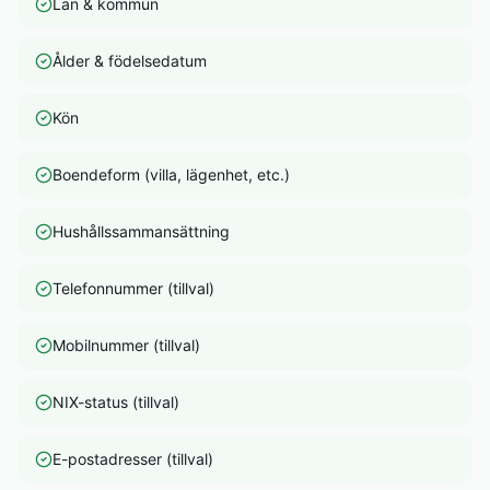
Län & kommun
Ålder & födelsedatum
Kön
Boendeform (villa, lägenhet, etc.)
Hushållssammansättning
Telefonnummer (tillval)
Mobilnummer (tillval)
NIX-status (tillval)
E-postadresser (tillval)