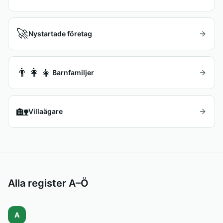
🚀
Nystartade företag
👨‍👩‍👧
Barnfamiljer
🏡
Villaägare
Alla register A–Ö
A