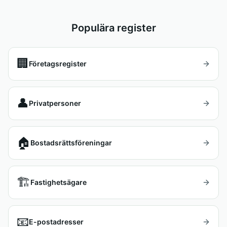
Populära register
🏢
Företagsregister
👤
Privatpersoner
🏠
Bostadsrättsföreningar
🏗️
Fastighetsägare
📧
E-postadresser