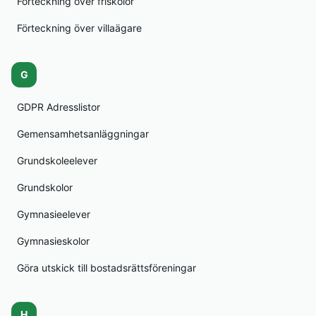
Förteckning över friskolor
Förteckning över villaägare
G
GDPR Adresslistor
Gemensamhetsanläggningar
Grundskoleelever
Grundskolor
Gymnasieelever
Gymnasieskolor
Göra utskick till bostadsrättsföreningar
H