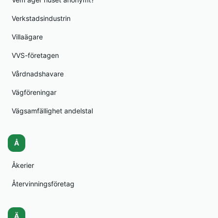
Verkstadsindustrin
Villaägare
VVS-företagen
Vårdnadshavare
Vägföreningar
Vägsamfällighet andelstal
Å
Åkerier
Återvinningsföretag
Ä