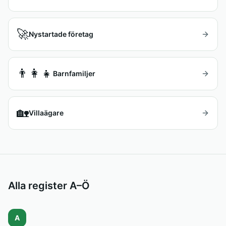
🚀
Nystartade företag
👨‍👩‍👧
Barnfamiljer
🏡
Villaägare
Alla register A–Ö
A