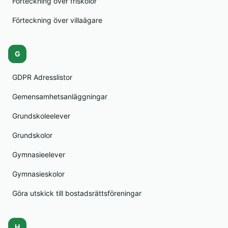
Förteckning över friskolor
Förteckning över villaägare
G
GDPR Adresslistor
Gemensamhetsanläggningar
Grundskoleelever
Grundskolor
Gymnasieelever
Gymnasieskolor
Göra utskick till bostadsrättsföreningar
H