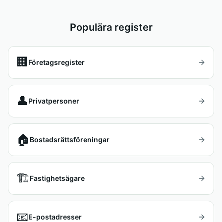
Populära register
🏢
Företagsregister
👤
Privatpersoner
🏠
Bostadsrättsföreningar
🏗️
Fastighetsägare
📧
E-postadresser