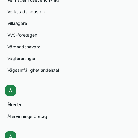
Verkstadsindustrin
Villaägare
VVS-företagen
Vårdnadshavare
Vägföreningar
Vägsamfällighet andelstal
Å
Åkerier
Återvinningsföretag
Ä