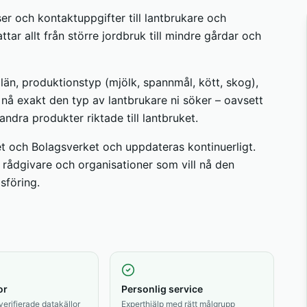
sser och kontaktuppgifter till lantbrukare och
tar allt från större jordbruk till mindre gårdar och
län, produktionstyp (mjölk, spannmål, kött, skog),
 nå exakt den typ av lantbrukare ni söker – oavsett
 andra produkter riktade till lantbruket.
t och Bolagsverket och uppdateras kontinuerligt.
, rådgivare och organisationer som vill nå den
sföring.
or
Personlig service
 verifierade datakällor
Experthjälp med rätt målgrupp