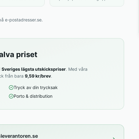
å e-postadresser.se.
alva priset
l
Sveriges lägsta utskickspriser
. Med våra
ck från bara
9,59 kr/brev
.
Tryck av din trycksak
Porto & distribution
sleverantoren.se