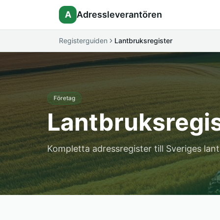
A
Adressleverantören
Registerguiden
Lantbruksregister
Företag
Lantbruksregis
Kompletta adressregister till Sveriges la