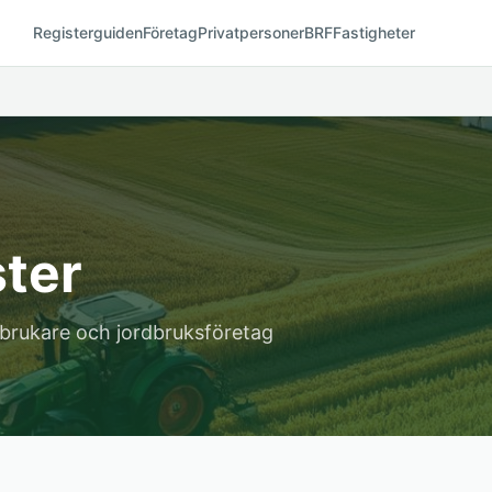
Registerguiden
Företag
Privatpersoner
BRF
Fastigheter
ter
ntbrukare och jordbruksföretag