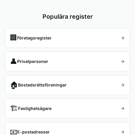
Populära register
🏢
Företagsregister
👤
Privatpersoner
🏠
Bostadsrättsföreningar
🏗️
Fastighetsägare
📧
E-postadresser