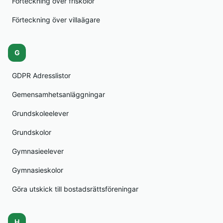
Förteckning över friskolor
Förteckning över villaägare
G
GDPR Adresslistor
Gemensamhetsanläggningar
Grundskoleelever
Grundskolor
Gymnasieelever
Gymnasieskolor
Göra utskick till bostadsrättsföreningar
H