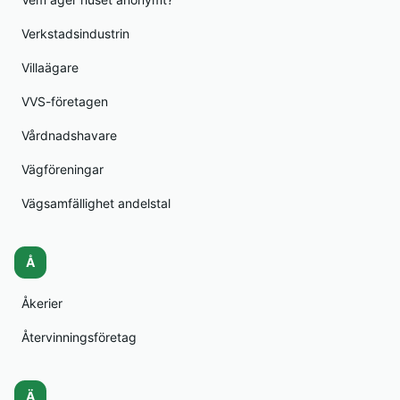
Verkstadsindustrin
Villaägare
VVS-företagen
Vårdnadshavare
Vägföreningar
Vägsamfällighet andelstal
Å
Åkerier
Återvinningsföretag
Ä