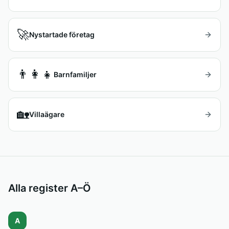
🚀
Nystartade företag
👨‍👩‍👧
Barnfamiljer
🏡
Villaägare
Alla register A–Ö
A