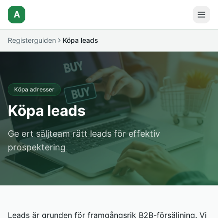
A
Registerguiden
Köpa leads
Köpa adresser
Köpa leads
Ge ert säljteam rätt leads för effektiv
prospektering
Leads är grunden för framgångsrik B2B-försäljning. Vi