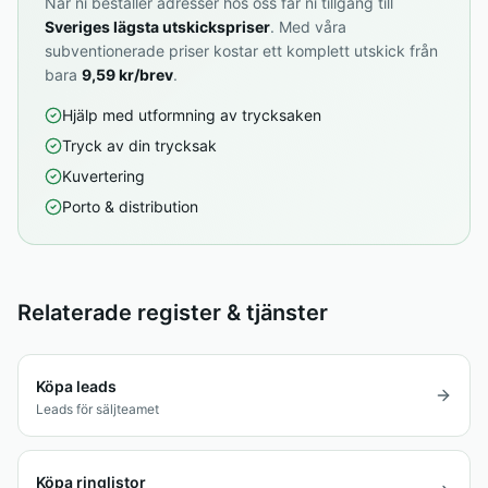
När ni beställer adresser hos oss får ni tillgång till
Sveriges lägsta utskickspriser
. Med våra
subventionerade priser kostar ett komplett utskick från
bara
9,59 kr/brev
.
Hjälp med utformning av trycksaken
Tryck av din trycksak
Kuvertering
Porto & distribution
Relaterade register & tjänster
Köpa leads
Leads för säljteamet
Köpa ringlistor