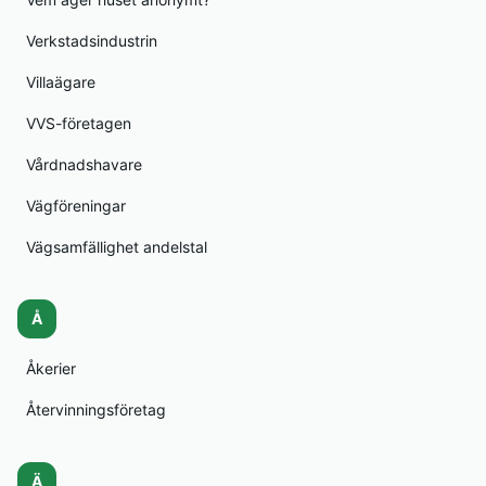
Verkstadsindustrin
Villaägare
VVS-företagen
Vårdnadshavare
Vägföreningar
Vägsamfällighet andelstal
Å
Åkerier
Återvinningsföretag
Ä