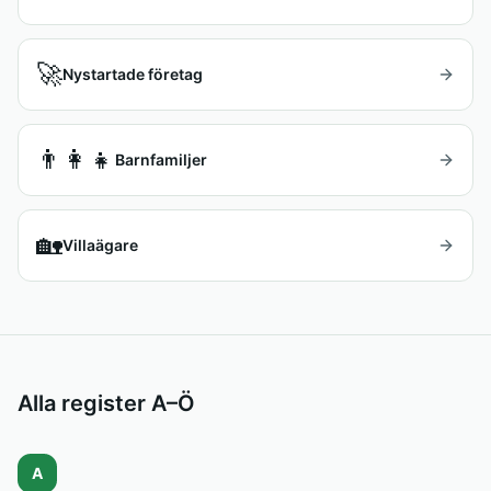
🚀
Nystartade företag
👨‍👩‍👧
Barnfamiljer
🏡
Villaägare
Alla register A–Ö
A