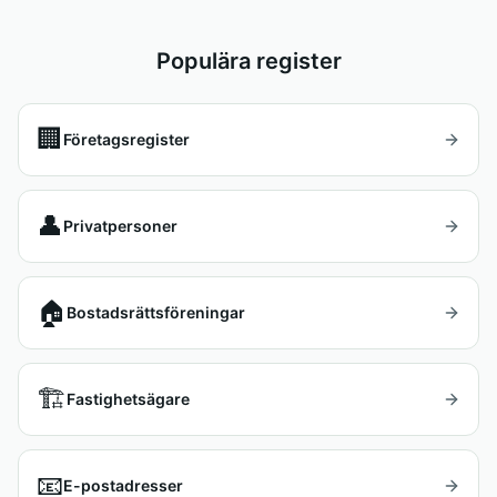
Populära register
🏢
Företagsregister
👤
Privatpersoner
🏠
Bostadsrättsföreningar
🏗️
Fastighetsägare
📧
E-postadresser