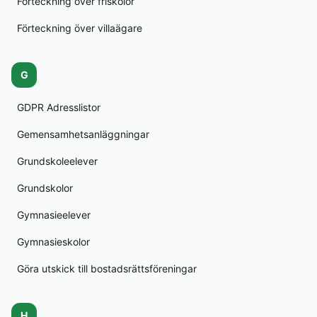
Förteckning över friskolor
Förteckning över villaägare
G
GDPR Adresslistor
Gemensamhetsanläggningar
Grundskoleelever
Grundskolor
Gymnasieelever
Gymnasieskolor
Göra utskick till bostadsrättsföreningar
H