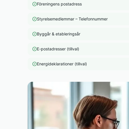
Föreningens postadress
Styrelsemedlemmar – Telefonnummer
Byggår & etableringsår
E-postadresser (tillval)
Energideklarationer (tillval)