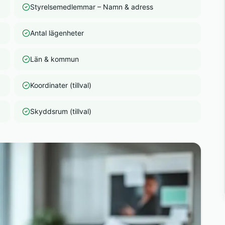
Styrelsemedlemmar – Namn & adress
Antal lägenheter
Län & kommun
Koordinater (tillval)
Skyddsrum (tillval)