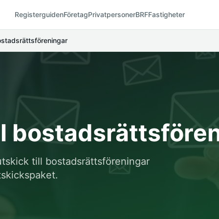
Registerguiden
Företag
Privatpersoner
BRF
Fastigheter
bostadsrättsföreningar
ll bostadsrättsföre
utskick till bostadsrättsföreningar
tskickspaket.