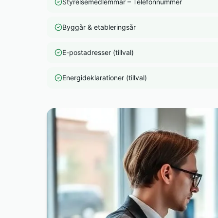
Styrelsemedlemmar – Telefonnummer
Byggår & etableringsår
E-postadresser (tillval)
Energideklarationer (tillval)