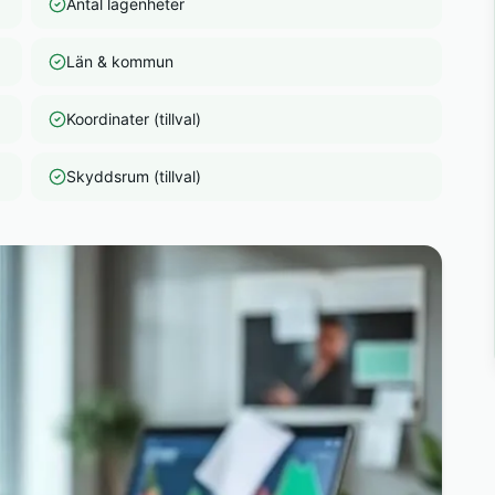
Antal lägenheter
Län & kommun
Koordinater (tillval)
Skyddsrum (tillval)