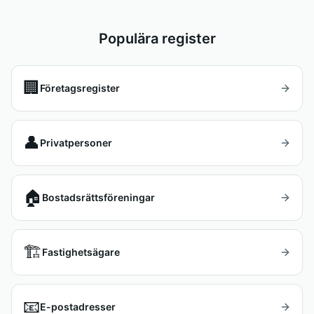
Populära register
🏢
Företagsregister
👤
Privatpersoner
🏠
Bostadsrättsföreningar
🏗️
Fastighetsägare
📧
E-postadresser