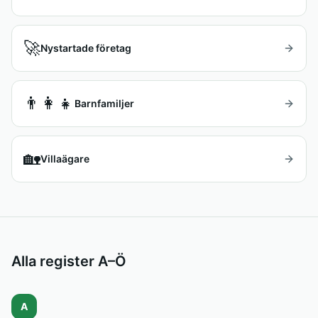
🚀
Nystartade företag
👨‍👩‍👧
Barnfamiljer
🏡
Villaägare
Alla register A–Ö
A