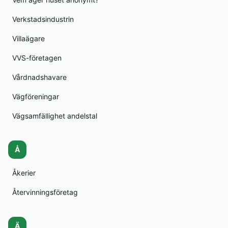
Verkstadsindustrin
Villaägare
VVS-företagen
Vårdnadshavare
Vägföreningar
Vägsamfällighet andelstal
Å
Åkerier
Återvinningsföretag
Ä