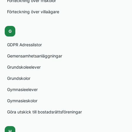
Förteckning över friskolor
Förteckning över villaägare
G
GDPR Adresslistor
Gemensamhetsanläggningar
Grundskoleelever
Grundskolor
Gymnasieelever
Gymnasieskolor
Göra utskick till bostadsrättsföreningar
H