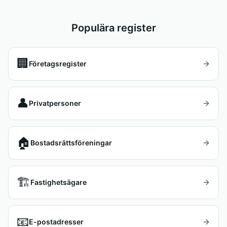
Populära register
🏢
Företagsregister
👤
Privatpersoner
🏠
Bostadsrättsföreningar
🏗️
Fastighetsägare
📧
E-postadresser