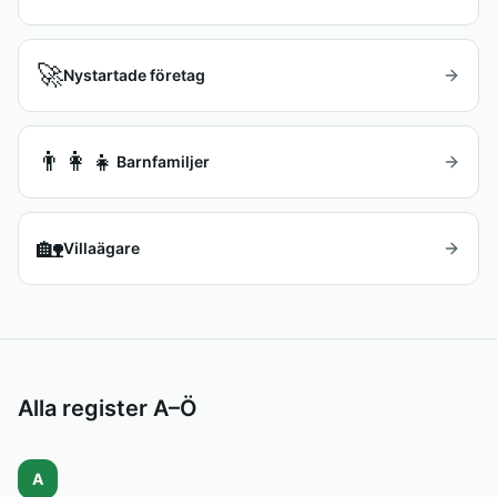
🚀
Nystartade företag
👨‍👩‍👧
Barnfamiljer
🏡
Villaägare
Alla register A–Ö
A