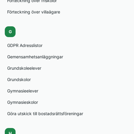
Förteckning över friskolor
Förteckning över villaägare
G
GDPR Adresslistor
Gemensamhetsanläggningar
Grundskoleelever
Grundskolor
Gymnasieelever
Gymnasieskolor
Göra utskick till bostadsrättsföreningar
H