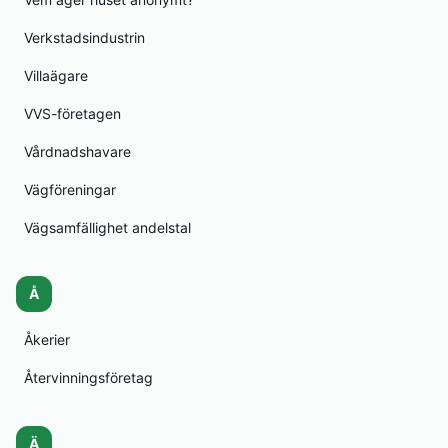
Verkstadsindustrin
Villaägare
VVS-företagen
Vårdnadshavare
Vägföreningar
Vägsamfällighet andelstal
Å
Åkerier
Återvinningsföretag
Ä