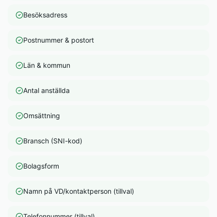
Besöksadress
Postnummer & postort
Län & kommun
Antal anställda
Omsättning
Bransch (SNI-kod)
Bolagsform
Namn på VD/kontaktperson (tillval)
Telefonnummer (tillval)