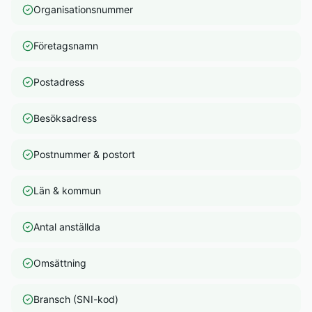
Organisationsnummer
Företagsnamn
Postadress
Besöksadress
Postnummer & postort
Län & kommun
Antal anställda
Omsättning
Bransch (SNI-kod)