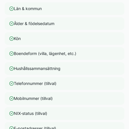
Län & kommun
Ålder & födelsedatum
Kön
Boendeform (villa, lägenhet, etc.)
Hushållssammansättning
Telefonnummer (tillval)
Mobilnummer (tillval)
NIX-status (tillval)
E-postadresser (tillval)