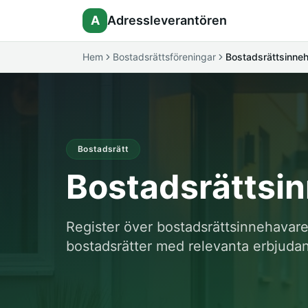
A
Adressleverantören
Hem
Bostadsrättsföreningar
Bostadsrättsinne
Bostadsrätt
Bostadsrättsi
Register över bostadsrättsinnehavare
bostadsrätter med relevanta erbjuda