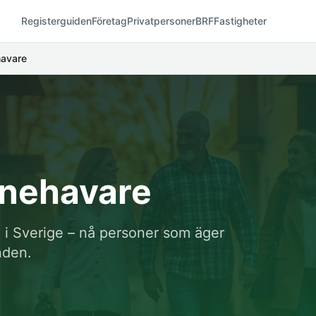
Registerguiden
Företag
Privatpersoner
BRF
Fastigheter
havare
nnehavare
 i Sverige – nå personer som äger
nden.