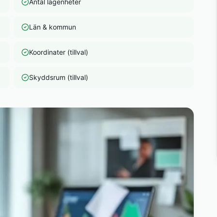
Antal lägenheter
Län & kommun
Koordinater (tillval)
Skyddsrum (tillval)