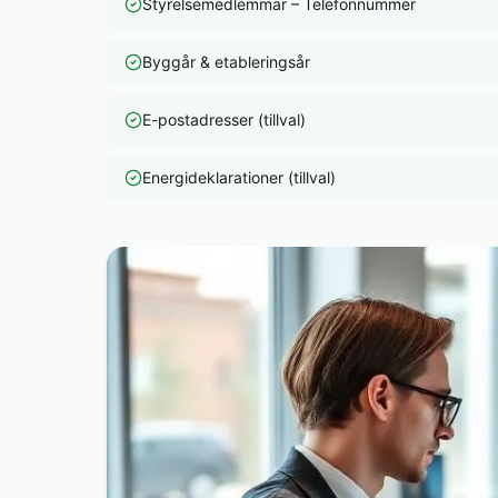
Styrelsemedlemmar – Telefonnummer
Byggår & etableringsår
E-postadresser (tillval)
Energideklarationer (tillval)