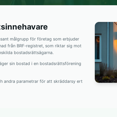
ttsinnehavare
essant målgrupp för företag som erbjuder
lnad från BRF-registret, som riktar sig mot
nskilda bostadsrättsägarna.
äger sin bostad i en bostadsrättsförening
ch andra parametrar för att skräddarsy ert