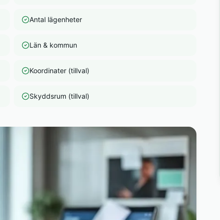
Antal lägenheter
Län & kommun
Koordinater (tillval)
Skyddsrum (tillval)