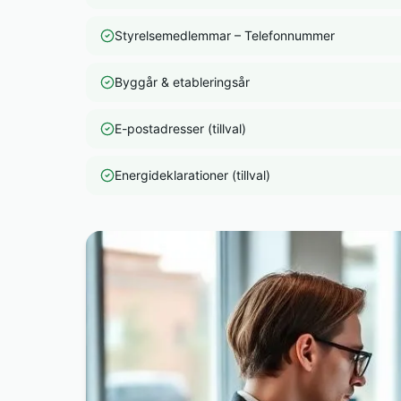
Styrelsemedlemmar – Telefonnummer
Byggår & etableringsår
E-postadresser (tillval)
Energideklarationer (tillval)