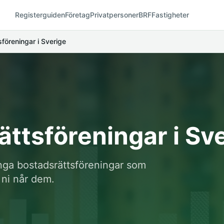
Registerguiden
Företag
Privatpersoner
BRF
Fastigheter
föreningar i Sverige
ättsföreningar i Sv
ånga bostadsrättsföreningar som
 ni når dem.