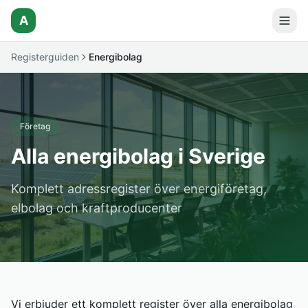
A
Registerguiden
Energibolag
Företag
Alla energibolag i Sverige
Komplett adressregister över energiföretag,
elbolag och kraftproducenter
Vi erbjuder ett komplett register över alla energibolag