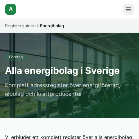
A
Registerguiden
Energibolag
Företag
Alla energibolag i Sverige
Komplett adressregister över energiföretag,
elbolag och kraftproducenter
Vi erbjuder ett komplett register över alla energibolag