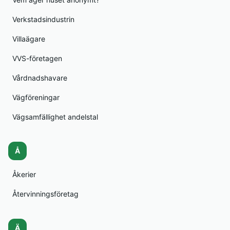
Verkstadsindustrin
Villaägare
VVS-företagen
Vårdnadshavare
Vägföreningar
Vägsamfällighet andelstal
Å
Åkerier
Återvinningsföretag
Ä