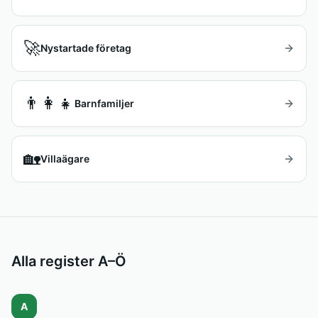
🚀
Nystartade företag
👨‍👩‍👧
Barnfamiljer
🏡
Villaägare
Alla register A–Ö
A