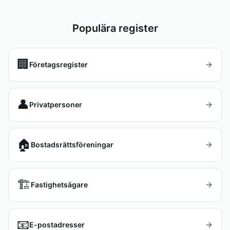
Populära register
🏢
Företagsregister
👤
Privatpersoner
🏠
Bostadsrättsföreningar
🏗️
Fastighetsägare
📧
E-postadresser