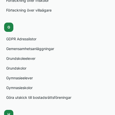
Förteckning över friskolor
Förteckning över villaägare
G
GDPR Adresslistor
Gemensamhetsanläggningar
Grundskoleelever
Grundskolor
Gymnasieelever
Gymnasieskolor
Göra utskick till bostadsrättsföreningar
H