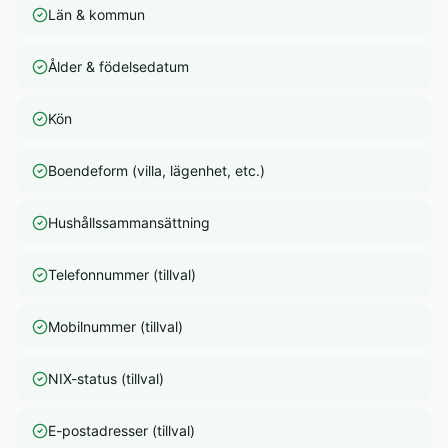
Län & kommun
Ålder & födelsedatum
Kön
Boendeform (villa, lägenhet, etc.)
Hushållssammansättning
Telefonnummer (tillval)
Mobilnummer (tillval)
NIX-status (tillval)
E-postadresser (tillval)