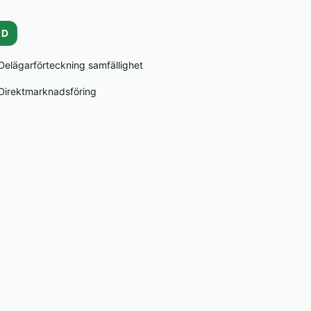
D
Delägarförteckning samfällighet
Direktmarknadsföring