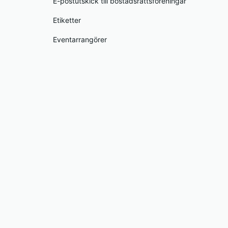
E-postutskick till bostadsrättsföreningar
Etiketter
Eventarrangörer