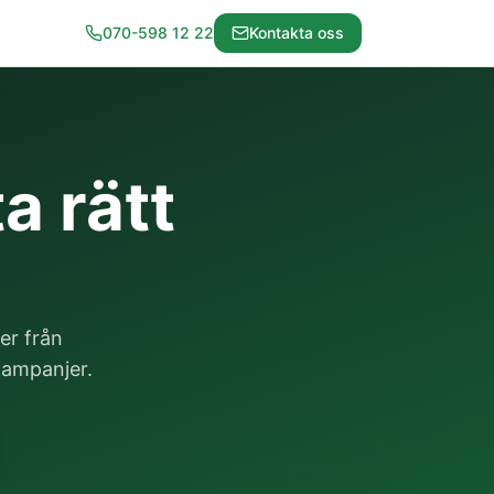
070-598 12 22
Kontakta oss
a rätt
er från
 kampanjer.