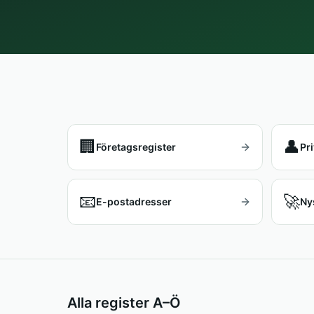
🏢
👤
Företagsregister
Pr
📧
🚀
E-postadresser
Ny
Alla register A–Ö