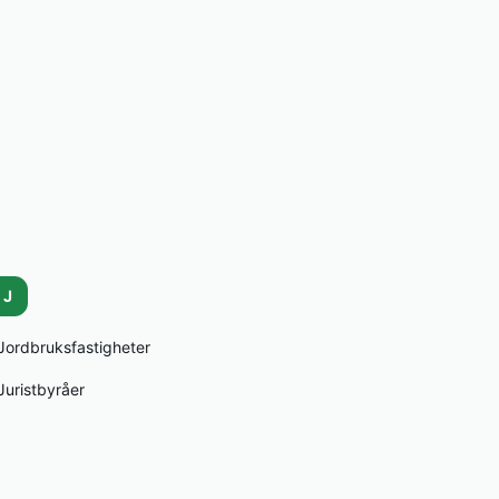
J
Jordbruksfastigheter
Juristbyråer