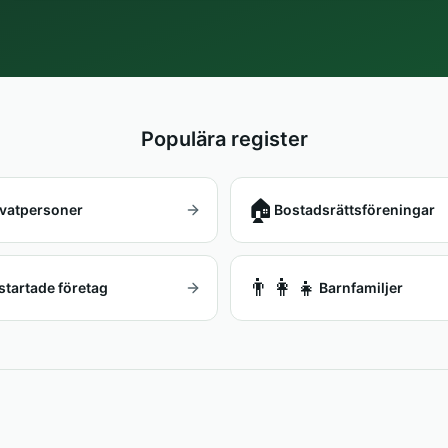
Populära register
🏠
ivatpersoner
Bostadsrättsföreningar
👨‍👩‍👧
startade företag
Barnfamiljer