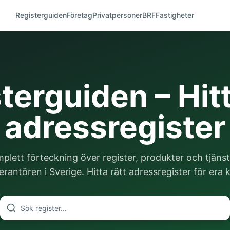
Registerguiden
Företag
Privatpersoner
BRF
Fastigheter
terguiden – Hitt
adressregister
plett förteckning över register, produkter och tjänst
rantören i Sverige. Hitta rätt adressregister för era