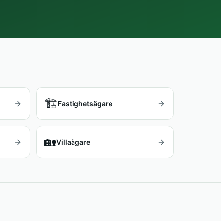
🏗️
Fastighetsägare
🏡
Villaägare