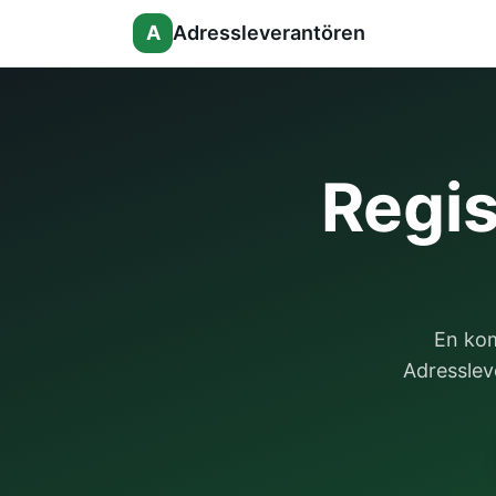
A
Adressleverantören
Regis
En kom
Adressleve