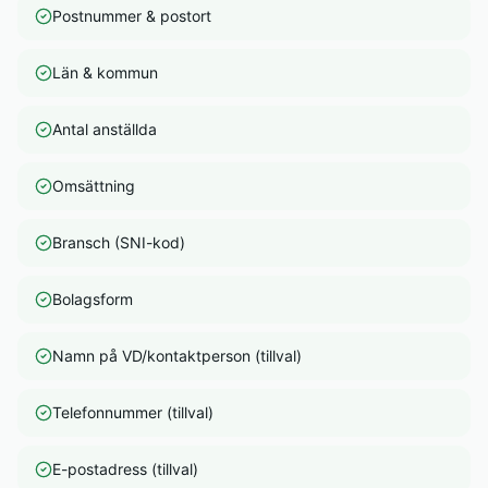
Postnummer & postort
Län & kommun
Antal anställda
Omsättning
Bransch (SNI-kod)
Bolagsform
Namn på VD/kontaktperson (tillval)
Telefonnummer (tillval)
E-postadress (tillval)