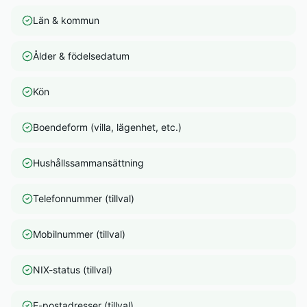
Län & kommun
Ålder & födelsedatum
Kön
Boendeform (villa, lägenhet, etc.)
Hushållssammansättning
Telefonnummer (tillval)
Mobilnummer (tillval)
NIX-status (tillval)
E-postadresser (tillval)