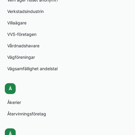
Verkstadsindustrin
Villaägare
VVS-företagen
Vårdnadshavare
Vägföreningar
Vägsamfällighet andelstal
Å
Åkerier
Återvinningsföretag
Ä