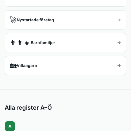
🚀
Nystartade företag
👨‍👩‍👧
Barnfamiljer
🏡
Villaägare
Alla register A–Ö
A