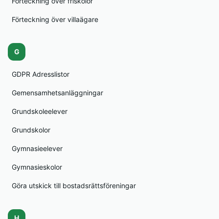
Förteckning över friskolor
Förteckning över villaägare
G
GDPR Adresslistor
Gemensamhetsanläggningar
Grundskoleelever
Grundskolor
Gymnasieelever
Gymnasieskolor
Göra utskick till bostadsrättsföreningar
H