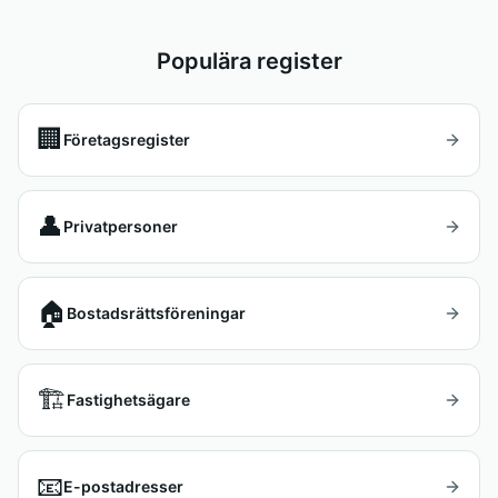
Populära register
🏢
Företagsregister
👤
Privatpersoner
🏠
Bostadsrättsföreningar
🏗️
Fastighetsägare
📧
E-postadresser