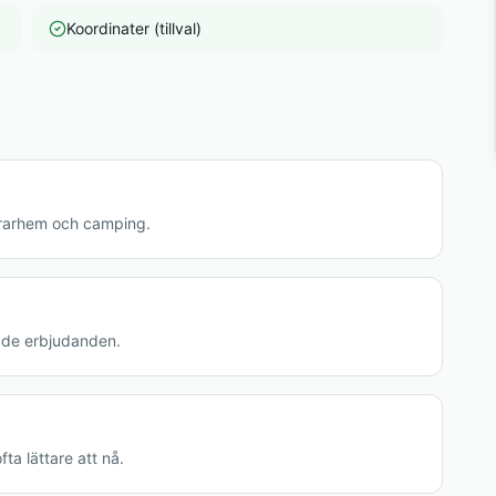
Koordinater (tillval)
ndrarhem och camping.
rade erbjudanden.
ta lättare att nå.