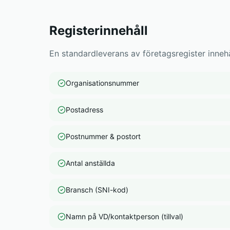
Registerinnehåll
En standardleverans av företagsregister innehå
Organisationsnummer
Postadress
Postnummer & postort
Antal anställda
Bransch (SNI-kod)
Namn på VD/kontaktperson (tillval)