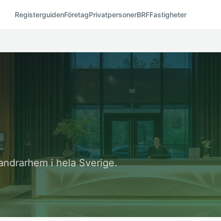
Registerguiden
Företag
Privatpersoner
BRF
Fastigheter
vandrarhem i hela Sverige.