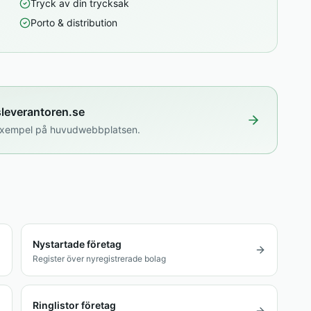
Tryck av din trycksak
Porto & distribution
sleverantoren.se
isexempel på huvudwebbplatsen.
Nystartade företag
Register över nyregistrerade bolag
Ringlistor företag