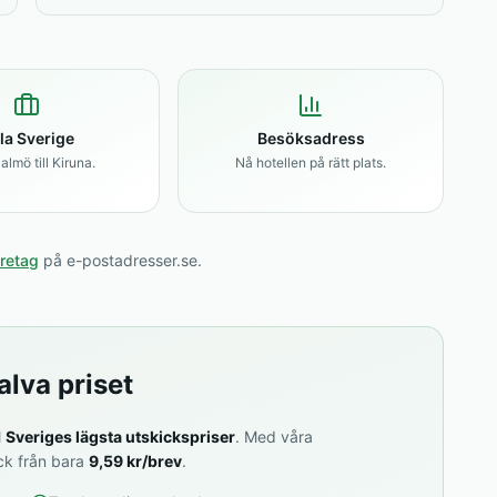
la Sverige
Besöksadress
lmö till Kiruna.
Nå hotellen på rätt plats.
öretag
på e-postadresser.se.
alva priset
l
Sveriges lägsta utskickspriser
. Med våra
ick från bara
9,59 kr/brev
.