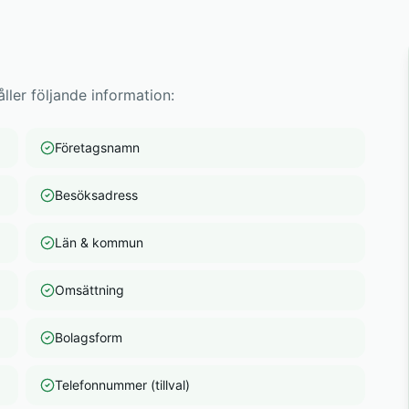
ller följande information:
Företagsnamn
Besöksadress
Län & kommun
Omsättning
Bolagsform
Telefonnummer (tillval)